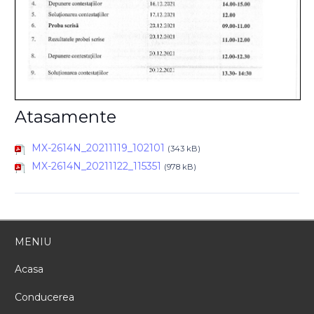
Atasamente
MX-2614N_20211119_102101
(343 kB)
MX-2614N_20211122_115351
(978 kB)
MENIU
Acasa
Conducerea