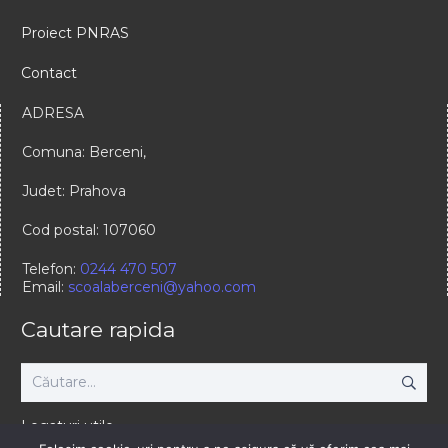
Proiect PNRAS
Contact
ADRESA
Comuna: Berceni,
Judet: Prahova
Cod postal: 107060
Telefon:
0244 470 507
Email:
scoalaberceni@yahoo.com
Cautare rapida
Caută
după:
Legaturi utile