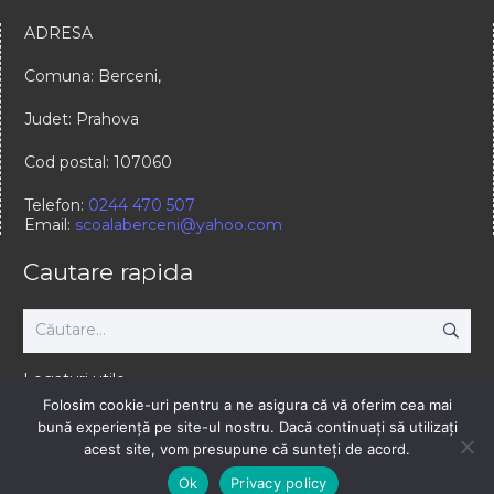
ADRESA
Comuna: Berceni,
Judet: Prahova
Cod postal: 107060
Telefon:
0244 470 507
Email:
scoalaberceni@yahoo.com
Cautare rapida
Caută
după:
Legaturi utile
Folosim cookie-uri pentru a ne asigura că vă oferim cea mai
www.scoalaprahovei.ro
bună experiență pe site-ul nostru. Dacă continuați să utilizați
www.isj.ph.edu.ro
acest site, vom presupune că sunteți de acord.
www.edu.ro
www.ccdph.ro
Ok
Privacy policy